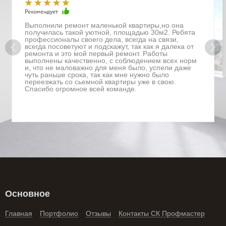
Выполнили ремонт маленькой квартиры,но она
получилась такой уютной, площадью 30м2. Ребята
профессионалы своего дела, всегда на связи,
всегда посоветуют и подскажут, так как я далека от
ремонта и это мой первый ремонт. Работы
выполнены качественно, с соблюдением всех норм
и, что не маловажно для меня было, успели даже
чуть раньше срока, так как мне нужно было
переезжать со сьемной квартиры уже в свою.
Спасибо огромное всей команде.
Основное
Главная
Портфолио
Отзывы
Контакты СК Профмастер