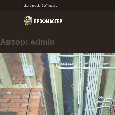
ckprofmaster21@mail.ru
Автор:
admin